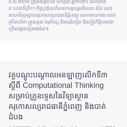
ព.ស.២៥៦៥ ត្រូវនឹងថ្ងៃទី០៨ ខែកក្កដា ឆ្នាំ២០២១ វេលាម៉ោង
៨ៈ០០នាទីព្រឹក។ កិច្ចប្រជុំនេះក៏មានការចូលរួមពីលោក សិត សេង
នាយកវិទ្យាស្ថានគរុកោសល្យរាជធានីភ្នំពេញ លោកនាយករង លោក
ស្រីនាយិកា គ្រូឧទ្ទេស គរុសិស្ស និងគរុនិស្សិត និងភ្ញៀវកិត្តិយសជា
ច្រើនផ្សេងទៀតផងដែរ៕
វគ្គបណ្តុះបណ្តាលអនឡាញលើកទី៣
ស្តីពី Computational Thinking
សម្រាប់គ្រូឧទ្ទេសនៃវិទ្យាស្ថាន
គរុកោសល្យរាជធានីភ្នំពេញ និងបាត់
ដំបង