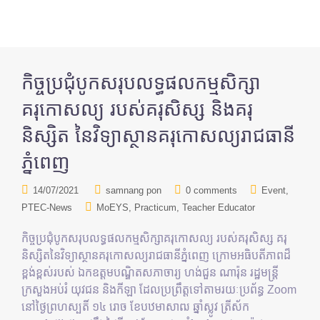
កិច្ចប្រជុំបូកសរុបលទ្ធផលកម្មសិក្សា
គរុកោសល្យ របស់គរុសិស្ស និងគរុ
និស្សិត នៃវិទ្យាស្ថានគរុកោសល្យរាជធានី
ភ្នំពេញ
14/07/2021
samnang pon
0 comments
Event
PTEC-News
MoEYS
Practicum
Teacher Educator
កិច្ចប្រជុំបូកសរុបលទ្ធផលកម្មសិក្សាគរុកោសល្យ របស់គរុសិស្ស គរុ
និស្សិតនៃវិទ្យាស្ថានគរុកោសល្យរាជធានីភ្នំពេញ ក្រោមអធិបតីភាពដ៏
ខ្ពង់ខ្ពស់របស់ ឯកឧត្តមបណ្ឌិតសភាចារ្យ ហង់ជួន ណារ៉ុន រដ្ឋមន្ត្រី
ក្រសួងអប់រំ យុវជន និងកីឡា ដែលប្រព្រឹត្តទៅតាមរយៈប្រព័ន្ធ Zoom
នៅថ្ងៃព្រហស្បតិ៍ ១៤ រោច ខែបឋមាសាឍ ឆ្នាំស្លូវ ត្រីស័ក