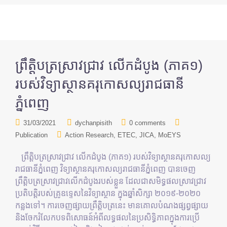
ព្រឹត្តិបត្រស្រាវជ្រាវ លើកដំបូង (ភាគ១)
របស់វិទ្យាស្ថានគរុកោសល្យរាជធានី
ភ្នំពេញ
31/03/2021
dychanpisith
0 comments
Publication
Action Research
ETEC
JICA
MoEYS
ព្រឹត្តិបត្រស្រាវជ្រាវ លើកដំបូង (ភាគ១) របស់វិទ្យាស្ថានគរុកោសល្យ
រាជធានីភ្នំពេញ វិទ្យាស្ថានគរុកោសល្យរាជធានីភ្នំពេញ បានចេញ
ព្រឹត្តិបត្រស្រាវជ្រាវលើកដំបូងរបស់ខ្លួន ដែលជាសមិទ្ធផលស្រាវជ្រាវ
ប្រតិបត្តិរបស់គ្រូឧទ្ទេសនៃវិទ្យាស្ថាន ក្នុងឆ្នាំសិក្សា ២០១៩-២០២០
កន្លងទៅ។ ការចេញផ្សាយព្រឹត្តិបត្រនេះ មានគោលបំណងផ្សព្វផ្សាយ
និងចែករំលែកបទពិសោធន៍អំពីលទ្ធផលនៃប្រសិទ្ធិភាពក្នុងការប្រើ