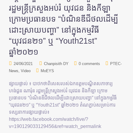
រដ្ឋមន្រ្តីក្រសួងអប់រំ យុវជន និងកីឡា
ក្រោមប្រធានបទ “បំណិនឌីជីថលដើម្បី
ដោះស្រាយបញ្ហា” នៅក្នុងកម្មវិធី
“យុវជន២១” ឬ “Youth21st”
ឆ្នាំ២០២១
24/06/2021
Chanpisith DY
0 comments
PTEC-
News
Video
MoEYS
ផ្សាយផ្ទាល់ ៖ បាឋកថាពិសេសរបស់ឯកឧត្តមបណ្ឌិតសភាចារ្យ
ហង់ជួន ណារ៉ុន រដ្ឋមន្រ្តីក្រសួងអប់រំ យុវជន និងកីឡា ក្រោម
ប្រធានបទ “បំណិនឌីជីថលដើម្បីដោះស្រាយបញ្ហា” នៅក្នុងកម្មវិធី
“យុវជន២១” ឬ “Youth21st” ឆ្នាំ២០២១ តំណភ្ជាប់សម្រាប់ការ
ទស្សនាការផ្សាយផ្ទាល់៖
https://web.facebook.com/watch/live/?
v=190129033129456&ref=watch_permalink