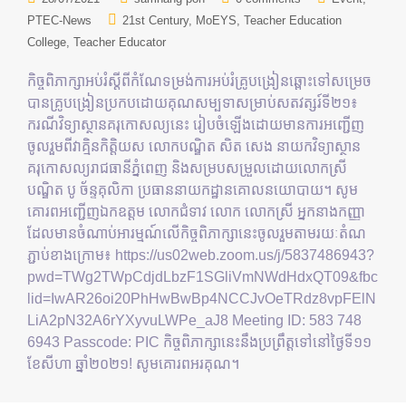
PTEC-News
21st Century
MoEYS
Teacher Education
College
Teacher Educator
កិច្ចពិភាក្សាអប់រំស្ដីពីកំណែទម្រង់ការអប់រំគ្រូបង្រៀនឆ្ពោះទៅសម្រេច
បានគ្រូបង្រៀនប្រកបដោយគុណសម្បទាសម្រាប់សតវត្សរ៍ទី២១៖
ករណីវិទ្យាស្ថានគរុកោសល្យនេះ រៀបចំឡើងដោយមានការអញ្ជើញ
ចូលរួមពីវាគ្មិនកិត្តិយស លោកបណ្ឌិត សិត សេង នាយកវិទ្យាស្ថាន
គរុកោសល្យរាជធានីភ្នំពេញ និងសម្របសម្រួលដោយលោកស្រី
បណ្ឌិត បូ ច័ន្ទគុលិកា ប្រធាននាយកដ្ឋានគោលនយោបាយ។ សូម
គោរពអញ្ជើញឯកឧត្តម លោកជំទាវ លោក លោកស្រី អ្នកនាងកញ្ញា
ដែលមានចំណាប់អារម្មណ៍លើកិច្ចពិភាក្សានេះចូលរួមតាមរយៈតំណ
ភ្ជាប់ខាងក្រោម៖ https://us02web.zoom.us/j/5837486943?
pwd=TWg2TWpCdjdLbzF1SGliVmNWdHdxQT09&fbc
lid=IwAR26oi20PhHwBwBp4NCCJvOeTRdz8vpFElN
LiA2pN32A6rYXyvuLWPe_aJ8 Meeting ID: 583 748
6943 Passcode: PIC កិច្ចពិភាក្សានេះនឹងប្រព្រឹត្តទៅនៅថ្ងៃទី១១
ខែសីហា ឆ្នាំ២០២១! សូមគោរពអរគុណ។