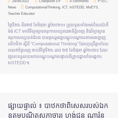
24/06/2021
Chanpisith DY
0 comments
PTEC-
News
ComputationalThinking
ICT
InSTEDD
MoEYS
Teacher Educator
ថ្ងៃទី២៤ និង២៥ ខែមិថុនា ឆ្នាំ២០២១៖ គ្រូឧទ្ទេសទាំងអស់នៃដេប៉ាតឺ
ម៉ង់ ICT មកពីវិទ្យាស្ថានគរុកោសល្យរាជធានីភ្នំពេញ និងវិទ្យាស្ថាន
គរុកោសល្យបាត់ដំបង បានចូលរួមវគ្គបណ្តុះបណ្តាលតាមអនឡាញ
លើកទី៣ ស្តីពី “Computational Thinking” ដែលប្រព្រឹត្តទៅរយៈ
ពេល២ថ្ងៃពេញ ចាប់ពីថ្ងៃទី២៤ ដល់ ២៥ ខែមិថុនា ឆ្នាំ២០២១ ដែល
វគ្គនេះទទួលបានការបណ្តុះបណ្តាលផ្ទាល់ពីគ្រូបង្គោលនៃអង្គការ
InSTEDD៕
ផ្សាយផ្ទាល់ ៖ បាឋកថាពិសេសរបស់ឯក
ឧត្តមបណ្ឌិតសភាចារ្យ ហង់ជួន ណារ៉ុន