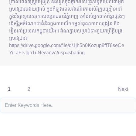
ប្រាស់វិធីសាស្រ្តបង្រៀន និងរៀនក្នុងថ្នាក់របស់គ្រូឧទ្ទេសដែលជាអ្នក
ស្រាវជ្រាវដោយផ្ទាល់ ក្នុងកំឡុងពេលដំណើរការអប់រំគ្រូបង្រៀននៅ
ក្នុងវិទ្យាស្ថានគរុកោសល្យរាជធានីភ្នំពេញ ទៅដល់អ្នកពាក់ព័ន្ធផ្សេងៗ
ដើម្បីរួមចំណែកជាគំនិតក្នុងការលើកកម្ពស់គុណភាពបង្រៀន និង
រៀននៅប្រទេសកម្ពុជាយើង។ តំណភ្ជាប់សម្រាប់ទាញយកព្រឹត្តិបត្រ
ស្រាវជ្រាវ៖
https://drive.google.com/file/d/1jh5h0Kozup8ffT8seCe
YiLJFeJgn1uNe/view?usp=sharing
1
2
Next