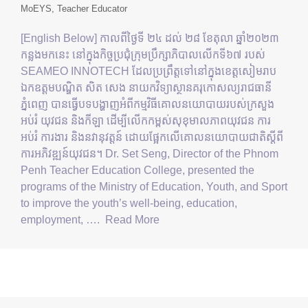
MoEYS
Teacher Educator
[English Below] កាលពីថ្ងៃទី ២៤ ដល់ ២៨ ខែតុលា ឆ្នាំ២០២៣
កន្លងមកនេះ នៅក្នុងកិច្ចប្រជុំក្រុមប្រឹក្សាភិបាលលើកទី៦៧ របស់
SEAMEO INNOTECH ដែលប្រព្រឹត្តទៅនៅក្នុងខេត្តសៀមរាប
ឯកឧត្តមបណ្ឌិត សិត សេង នាយកវិទ្យាស្ថានគរុកោសល្យរាជធានី
ភ្នំពេញ បានធ្វើបទបង្ហាញអំពីកម្មវិធីគោលនយោបាយរបស់ក្រសួង
អប់រំ យុវជន និងកីឡា ដើម្បីលើកកម្ពស់សុខុមាលភាពយុវជន ការ
អប់រំ ការងារ និងនវានុវត្តន៍ ដោយផ្អែកលើគោលនយោបាយជាតិស្តីពី
ការអភិវឌ្ឍន៍យុវជន។ Dr. Set Seng, Director of the Phnom
Penh Teacher Education College, presented the
programs of the Ministry of Education, Youth, and Sport
to improve the youth’s well-being, education,
employment, ….
Read More