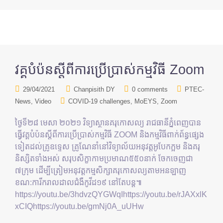
វគ្គបំប៉នស្តីពីការប្រើប្រាស់កម្មវិធី Zoom
29/04/2021
Chanpisith DY
0 comments
PTEC-
News
Video
COVID-19 challenges
MoEYS
Zoom
ថ្ងៃទី២៨ មេសា ២០២១ វិទ្យាស្ថានគរុកោសល្យ រាជធានីភ្នំពេញបាន
ធ្វើវគ្គបំប៉នស្ដីពីការប្រើប្រាស់កម្មវិធី ZOOM និងកម្មវិធីពាក់ព័ន្ធផ្សេង
ទៀតដល់គ្រូឧទ្ទេស គ្រូណែនាំនៅវិទ្យាល័យអនុវត្តអូបែកក្អម និងគរុ
និស្សិតទាំងអស់ សរុបសិក្ខាកាមប្រមាណ៥៥០នាក់ ចែកចេញជា
៧ក្រុម ដើម្បីត្រៀមអនុវត្តកម្មសិក្សាគរុកោសល្យតាមអនឡាញ
ខណ:ការីករាលដាលជំងឺកូវីដ១៩ នៅតែបន្ត៕
https://youtu.be/3hdvzQYGWqIhttps://youtu.be/rJAXxlK
xCIQhttps://youtu.be/gmNj0A_uUHw