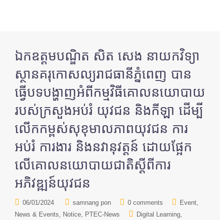
ឯកឧត្តមបណ្ឌិត សិត សេង នាយកវិទ្យា
ស្ថានគរុកោសល្យរាជធានីភ្នំពេញ បាន
ធ្វើបទបង្ហាញអំពីកម្មវិធីគោលនយោបាយ
របស់ក្រសួងអប់រំ យុវជន និងកីឡា ដើម្បី
លើកកម្ពស់សុខុមាលភាពយុវជន ការ
អប់រំ ការងារ និងនវានុវត្តន៍ ដោយផ្អែក
លើគោលនយោបាយជាតិស្តីពីការ
អភិវឌ្ឍន៍យុវជន
06/01/2024
samnang pon
0 comments
Event
News & Events
Notice
PTEC-News
Digital Learning