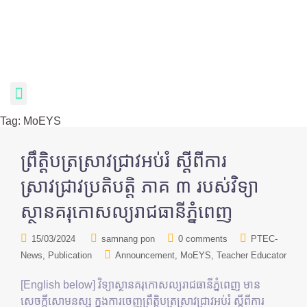
Tag:
MoEYS
ព្រឹត្តិបត្រស្រាវជ្រាវអប់រំ ស្តីពីការ
ស្រាវជ្រាវប្រតិបត្តិ ភាគ ៣ របស់វិទ្យា
ស្ថានគរុកោសល្យរាជធានីភ្នំពេញ
15/03/2024
samnang pon
0 comments
PTEC-
News
Publication
Announcement
MoEYS
Teacher Educator
[English below] វិទ្យាស្ថានគរុកោសល្យរាជធានីភ្នំពេញ មាន
សេចក្តីសោមនស្ស ក្នុងការចេញព្រឹត្តិបត្រស្រាវជ្រាវអប់រំ ស្តីពីការ