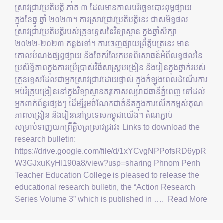
ស្រាវជ្រាវប្រតិបត្តិ ភាគ ៣ ដែលមានកាលបរិច្ឆេទបោះពុម្ភផ្សាយ
ក្នុងខែធ្នូ ឆ្នាំ ២០២៣។ ការស្រាវជ្រាវប្រតិបត្តិនេះ ជាសមិទ្ធផល
ស្រាវជ្រាវប្រតិបត្តិរបស់គ្រូឧទ្ទេសនៃវិទ្យាស្ថាន ក្នុងឆ្នាំសិក្សា
២០២២-២០២៣ កន្លងទៅ។ ការចេញផ្សាយព្រឹត្តិបត្រនេះ មាន
គោលបំណងផ្សព្វផ្សាយ និងចែករំលែកបទពិសោធន៍អំពីលទ្ធផលនៃ
ប្រសិទ្ធិភាពក្នុងការប្រើប្រាស់វិធីសាស្រ្តបង្រៀន និងរៀនក្នុងថ្នាក់របស់
គ្រូឧទ្ទេសដែលជាអ្នកស្រាវជ្រាវដោយផ្ទាល់ ក្នុងកំឡុងពេលដំណើរការ
អប់រំគ្រូបង្រៀននៅក្នុងវិទ្យាស្ថានគរុកោសល្យរាជធានីភ្នំពេញ ទៅដល់
អ្នកពាក់ព័ន្ធផ្សេងៗ ដើម្បីរួមចំណែកជាគំនិតក្នុងការលើកកម្ពស់គុណ
ភាពបង្រៀន និងរៀននៅប្រទេសកម្ពុជាយើង។ តំណភ្ជាប់
សម្រាប់ទាញយកព្រឹត្តិបត្រស្រាវជ្រាវ៖ Links to download the
research bulletin:
https://drive.google.com/file/d/1xYCvgNPPofsRD6ypR
W3GJxuKyHI190a8/view?usp=sharing Phnom Penh
Teacher Education College is pleased to release the
educational research bulletin, the “Action Research
Series Volume 3” which is published in ….
Read More