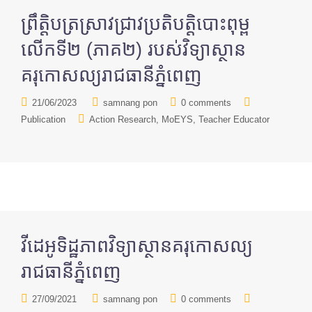
ព្រឹត្តិបត្រស្រាវជ្រាវ​ប្រតិបត្តិបោះពុម្ព
លើកទី២ (ភាគ២) របស់វិទ្យាស្ថាន
គរុកោសល្យរាជធានីភ្នំពេញ
21/06/2023
samnang pon
0 comments
Publication
Action Research
MoEYS
Teacher Educator
វីដេអូទិដ្ឋភាពវិទ្យាស្ថានគរុកោសល្យ
រាជធានីភ្នំពេញ
27/09/2021
samnang pon
0 comments