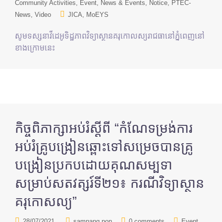
Community Activities
Event
News & Events
Notice
PTEC-
News
Video
JICA
MoEYS
សូមទស្សនាវីដេអូទិដ្ឋភាពវិទ្យាស្ថានគរុកោលស្យរាជធានៅភ្នំពេញនៅ
ខាងក្រោមនេះ
កិច្ចពិភាក្សាអប់រំស្ដីពី “កំណែទម្រង់ការ
អប់រំគ្រូបង្រៀនឆ្ពោះទៅសម្រេចបានគ្រូ
បង្រៀនប្រកបដោយគុណសម្បទា
សម្រាប់សតវត្សរ៍ទី២១៖ ករណីវិទ្យាស្ថាន
គរុកោសល្យ”
28/07/2021
samnang pon
0 comments
Event