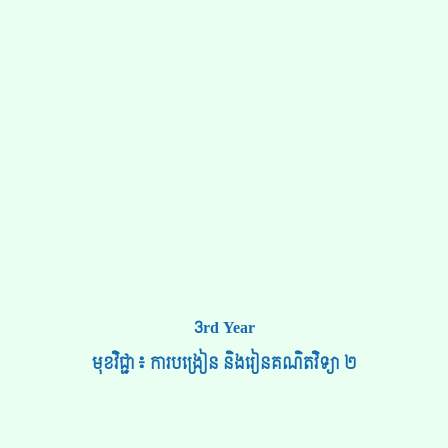
3rd Year
មុខវិជ្ជា៖ ការបង្រៀន និងរៀនគណិតវិទ្យា ២