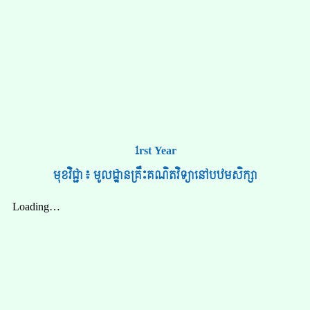
1rst Year
មុខវិជ្ជា៖ មូលដ្ឋានគ្រឹះគណិតវិទ្យានៅបឋមសិក្សា