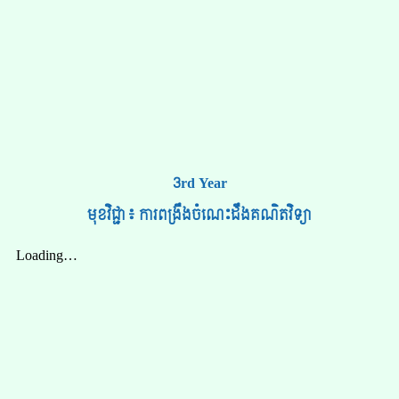
3rd Year
មុខវិជ្ជា៖ ការពង្រឹងចំណេះដឹងគណិតវិទ្យា