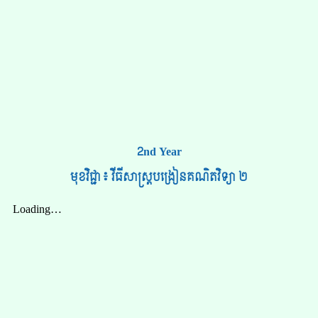
2nd Year
មុខវិជ្ជា៖ វីធីសាស្ត្របង្រៀនគណិតវិទ្យា ២