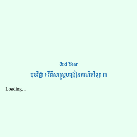
3rd Year
មុខវិជ្ជា៖ វីធីសាស្ត្របង្រៀនគណិតវិទ្យា ៣