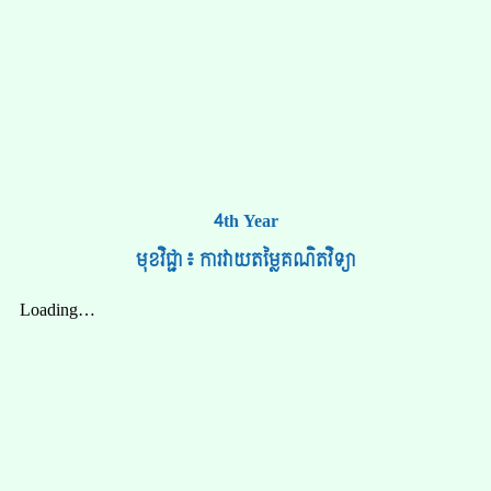
4th Year
មុខវិជ្ជា៖ ការវាយតម្លៃគណិតវិទ្យា