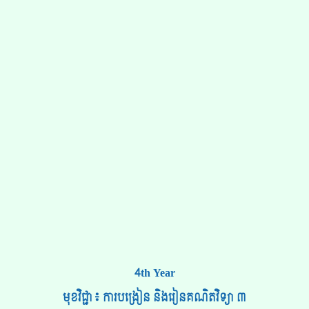
4th Year
មុខវិជ្ជា៖ ការបង្រៀន និងរៀនគណិតវិទ្យា ៣