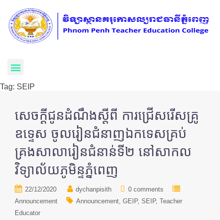
Tag:
SEIP
សេចក្តីជូនដំណឹងស្តីពី ការជ្រើសរើសគ្រូ
ឧទ្ទេស ចូលរៀនជំនាញឯកទេសគ្រប់
គ្រងសាលារៀនជំនាន់ទី២ នៅសាកល
វិទ្យាល័យភូមិន្ទភ្នំពេញ
22/12/2020
dychanpisith
0 comments
Announcement
Announcement
GEIP
SEIP
Teacher
Educator