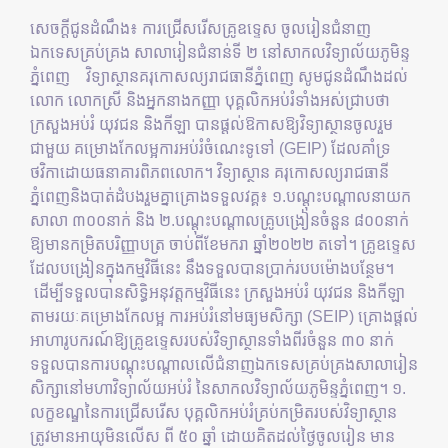
សេចក្តីជូនដំណឹង៖ ការជ្រើសរើសគ្រូឧទ្ទេស ចូលរៀនជំនាញ
ឯកទេសគ្រប់គ្រង សាលារៀនជំនាន់ទី ២ នៅសាកលវិទ្យាល័យភូមិន្ទ
ភ្នំពេញ វិទ្យាស្ថានគរុកោសល្យរាជធានីភ្នំពេញ សូមជូនដំណឹងដល់
លោក លោកស្រី និងអ្នកនាងកញ្ញា បុគ្គលិកអប់រំទាំងអស់ជ្រាបថា
ក្រសួងអប់រំ យុវជន និងកីឡា បានផ្តល់ឱកាសឱ្យវិទ្យាស្ថានចូលរួម
ជាមួយ គម្រោងកែលម្អការអប់រំចំណេះទូទៅ (GEIP) ដែលគាំទ្រ
ថវិកាដោយធនាគារពិភពលោក។ វិទ្យាស្ថាន គរុកោសល្យរាជធានី
ភ្នំពេញនិងបាត់ដំបងរួមគ្នាគ្រោងទទួលវគ្គ៖ ១.បណ្តុះបណ្តាលនាយក
សាលា ៣០០នាក់ និង ២.បណ្តុះបណ្តាលគ្រូបង្រៀនចំនួន ៨០០នាក់
ឱ្យមានកម្រិតបរិញ្ញាបត្រ ចាប់ពីខែមករា ឆ្នាំ២០២២ តទៅ។ គ្រូឧទ្ទេស
ដែលបង្រៀនក្នុងកម្មវិធីនេះ នឹងទទួលបានប្រាក់របបម៉ោងបន្ថែម។
ដើម្បីទទួលបានសិទ្ធិអនុវត្តកម្មវិធីនេះ ក្រសួងអប់រំ យុវជន និងកីឡា
តាមរយៈគម្រោងកែលម្អ ការអប់រំនៅមធ្យមសិក្សា (SEIP) គ្រោងផ្តល់
អាហារូបករណ៍ឱ្យគ្រូឧទ្ទេសរបស់វិទ្យាស្ថានទាំងពីរចំនួន ៣០ នាក់
ទទួលបានការបណ្តុះបណ្តាលលើជំនាញឯកទេសគ្រប់គ្រងសាលារៀន
សិក្សានៅមហាវិទ្យាល័យអប់រំ នៃសាកលវិទ្យាល័យភូមិន្ទភ្នំពេញ។ ១.
លក្ខខណ្ឌនៃការជ្រើសរើស បុគ្គលិកអប់រំគ្រប់កម្រិតរបស់វិទ្យាស្ថាន
ត្រូវមានអាយុមិនលើស ពី ៥០ ឆ្នាំ ដោយគិតដល់ថ្ងៃចូលរៀន មាន