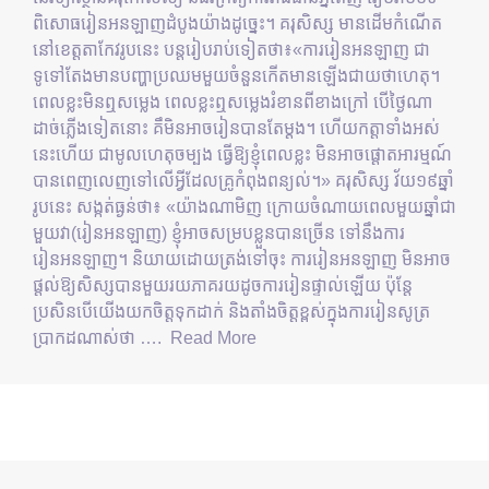
ពិសោធរៀនអនឡាញដំបូងយ៉ាងដូច្នេះ។ គរុសិស្ស មានដើមកំណើត
នៅខេត្តតាកែវរូបនេះ​ បន្តរៀបរាប់ទៀតថា៖«ការរៀនអនឡាញ ជា
ទូទៅតែងមានបញ្ហាប្រឈមមួយចំនួនកើតមានឡើងជាយថាហេតុ។
ពេលខ្លះមិនឮសម្លេង ពេលខ្លះឮសម្លេងរំខានពីខាងក្រៅ បើថ្ងៃណា
ដាច់ភ្លើងទៀតនោះ គឹមិនអាចរៀនបានតែម្ដង។ ហើយកត្តាទាំងអស់
នេះហើយ ជាមូលហេតុចម្បង ធ្វើឱ្យខ្ញុំពេលខ្លះ មិនអាចផ្ដោតអារម្មណ៍
បានពេញលេញទៅលើអ្វីដែលគ្រូកំពុងពន្យល់។» គរុសិស្ស វ័យ១៩ឆ្នាំ
រូបនេះ សង្កត់ធ្ងន់ថា៖ «យ៉ាងណាមិញ ក្រោយចំណាយពេលមួយឆ្នាំជា
មួយវា(រៀនអនឡាញ) ខ្ញុំអាចសម្របខ្លួនបានច្រើន ទៅនឹងការ
រៀនអនឡាញ។ និយាយដោយត្រង់ទៅចុះ ការរៀនអនឡាញ មិនអាច
ផ្ដល់ឱ្យសិស្សបានមួយរយភាគរយដូចការរៀនផ្ទាល់ឡើយ ប៉ុន្តែ
ប្រសិនបើយើងយកចិត្តទុកដាក់ និងតាំងចិត្តខ្ពស់ក្នុងការរៀនសូត្រ
ប្រាកដណាស់ថា ….
Read More