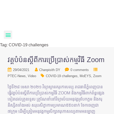
Tag:
COVID-19 challenges
វគ្គបំប៉នស្តីពីការប្រើប្រាស់កម្មវិធី Zoom
29/04/2021
Chanpisith DY
0 comments
PTEC-News
Video
COVID-19 challenges
MoEYS
Zoom
ថ្ងៃទី២៨ មេសា ២០២១ វិទ្យាស្ថានគរុកោសល្យ រាជធានីភ្នំពេញបាន
ធ្វើវគ្គបំប៉នស្ដីពីការប្រើប្រាស់កម្មវិធី ZOOM និងកម្មវិធីពាក់ព័ន្ធផ្សេង
ទៀតដល់គ្រូឧទ្ទេស គ្រូណែនាំនៅវិទ្យាល័យអនុវត្តអូបែកក្អម និងគរុ
និស្សិតទាំងអស់ សរុបសិក្ខាកាមប្រមាណ៥៥០នាក់ ចែកចេញជា
៧ក្រុម ដើម្បីត្រៀមអនុវត្តកម្មសិក្សាគរុកោសល្យតាមអនឡាញ