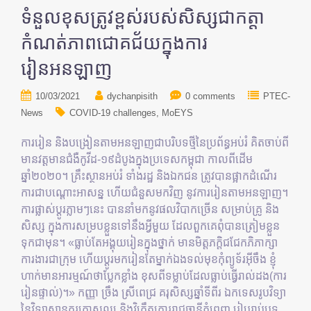
ទំនួលខុសត្រូវខ្ពស់របស់សិស្សជាកត្តា
កំណត់ភាពជោគជ័យក្នុងការ
រៀនអនឡាញ
10/03/2021
dychanpisith
0 comments
PTEC-
News
COVID-19 challenges
MoEYS
ការរៀន និងបង្រៀនតាមអនឡាញជាបរិបទថ្មីនៃប្រព័ន្ធអប់រំ គិតចាប់ពី
មានវត្តមានជំងឺកូវីដ-១៩ដំបូងក្នុងប្រទេសកម្ពុជា កាលពីដើម
ឆ្នាំ២០២០។ គ្រឹះស្ថានអប់រំ ទាំងរដ្ឋ និងឯកជន ត្រូវបានផ្អាកដំណើរ
ការជាបណ្ដោះអាសន្ន ហើយជំនួសមកវិញ នូវការរៀនតាមអនឡាញ។
ការផ្លាស់ប្ដូរភ្លាមៗនេះ បាននាំមកនូវផលវិបាកច្រើន សម្រាប់គ្រូ និង
សិស្ស ក្នុងការសម្របខ្លួនទៅនឹងអ្វីមួយ ដែលពួកគេពុំបានត្រៀមខ្លួន
ទុកជាមុន។ «ធ្លាប់តែអង្គុយរៀនក្នុងថ្នាក់ មានមិត្តភក្តិជជែកភិភាក្សា
ការងារជាក្រុម ហើយប្ដូរមករៀនតែម្នាក់ឯងទល់មុខកុំព្យូទ័រអ៊ីចឹង ខ្ញុំ
ហាក់មានអារម្មណ៍ថាប្លែកខ្លាំង ខុសពីទម្លាប់ដែលធ្លាប់ធ្វើរាល់ដង(ការ
រៀនផ្ទាល់)។» កញ្ញា ច្រឹង ស្រីពេជ្រ គរុសិស្សឆ្នាំទីពីរ​ ឯកទេសរូបវិទ្យា
នៃវិទ្យាស្ថានគរុកោសល្យ និងវិក្រឹត្យការរាជធានីភ្នំពេញ រៀបរាប់បទ