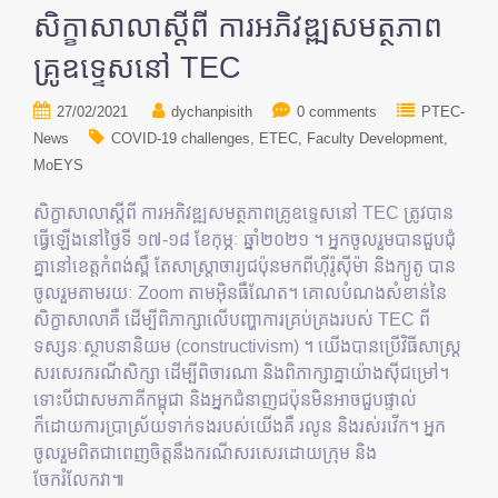
សិក្ខាសាលាស្តីពី ការអភិវឌ្ឍសមត្ថភាព
គ្រូឧទ្ទេសនៅ TEC
27/02/2021
dychanpisith
0 comments
PTEC-
News
COVID-19 challenges
ETEC
Faculty Development
MoEYS
សិក្ខាសាលាស្តីពី ការអភិវឌ្ឍសមត្ថភាពគ្រូឧទ្ទេសនៅ TEC ត្រូវបាន
ធ្វើឡើងនៅថ្ងៃទី ១៧-១៨ ខែកុម្ភៈ ឆ្នាំ២០២១ ។ អ្នកចូលរួមបានជួបជុំ
គ្នានៅខេត្តកំពង់ស្ពឺ តែសាស្រ្តាចារ្យជប៉ុនមកពីហ៊ីរ៉ូស៊ីម៉ា និងក្យូតូ បាន
ចូលរួមតាមរយៈ Zoom តាមអ៊ិនធឺណែត។ គោលបំណងសំខាន់នៃ
សិក្ខាសាលាគឺ ដើម្បីពិភាក្សាលើបញ្ហាការគ្រប់គ្រងរបស់ TEC ពី
ទស្សនៈស្ថាបនានិយម (constructivism) ។ យើងបានប្រើវិធីសាស្រ្ត
សរសេរករណីសិក្សា ដើម្បីពិចារណា និងពិភាក្សាគ្នាយ៉ាងស៊ីជម្រៅ។
ទោះបីជាសមភាគីកម្ពុជា និងអ្នកជំនាញជប៉ុនមិនអាចជួបផ្ទាល់
ក៏ដោយការប្រាស្រ័យទាក់ទងរបស់យើងគឺ រលូន និងរស់រវើក។ អ្នក
ចូលរួមពិតជាពេញចិត្តនឹងករណីសរសេរដោយក្រុម និង
ចែករំលែកវា៕