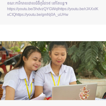
ខណ:ការីករាលដាលជំងឺកូវីដ១៩ នៅតែបន្ត៕
https://youtu.be/3hdvzQYGWqIhttps://youtu.be/rJAXxlK
xCIQhttps://youtu.be/gmNj0A_uUHw