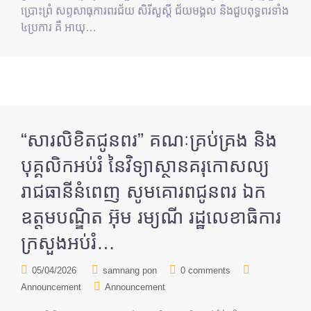
ប្រោះព្រំ សព្ទសាធុការពរជ័យ សិរីសួស្ដី ជ័យមង្គល និងជួបពុទ្ធពរទាំង
៤ប្រការ គឺ អាយុ…
“សារលិខិតជូនពរ” គណៈគ្រប់គ្រង និង
បុគ្គលិកអប់រំ នៃវិទ្យាស្ថានគរុកោសល្យ
រាជធានីនំពេញ សូមគោរពជូនពរ ឯក
ឧត្តមបណ្ឌិត អ៊ុម រម្យណី រដ្ឋលេខាធិការ
ក្រសួងអប់រំ…
05/04/2026
samnang pon
0 comments
Announcement
Announcement