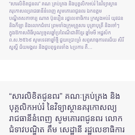
“សារលិខិតជូនពរ” គណៈគ្រប់គ្រង និងបុគ្គលិកអប់រំ នៃវិទ្យាស្ថាន
គរុកោសល្យរាជធានីនំពេញ សូមគោរពជូនពរ ឯកឧត្តម
បណ្ឌិតសភាចារ្យ ណាត ប៊ុនរឿន រដ្ឋលេខាធិការ ក្រសួងអប់រំ យុវជន
និងកីឡា និងលោកជំទាវ ព្រមទាំងក្រុមគ្រួសារ បុត្រាបុត្រី និងចៅៗ
ក្នុងឱកាសពិធីបុណ្យចូលឆ្នាំប្រពៃណីជាតិខ្មែរ ឆ្នាំមមី អដ្ឋស័ក
ព.ស.២៥៦៩ សូមទេវតាឆ្នាំថ្មី ជួយប្រោះព្រំ សព្ទសាធុការពរជ័យ សិរី
សួស្ដី ជ័យមង្គល និងជួបពុទ្ធពរទាំង ៤ប្រការ គឺ…
“សារលិខិតជូនពរ” គណៈគ្រប់គ្រង និង
បុគ្គលិកអប់រំ នៃវិទ្យាស្ថានគរុកោសល្យ
រាជធានីនំពេញ សូមគោរពជូនពរ លោក
ជំទាវបណ្ឌិត គឹម សេដ្ឋានី រដ្ឋលេខាធិការ