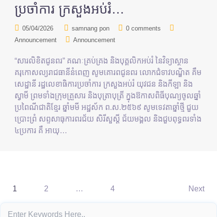
ប្រចាំការ ក្រសួងអប់រំ…
05/04/2026
samnang pon
0 comments
Announcement
Announcement
“សារលិខិតជូនពរ” គណៈគ្រប់គ្រង និងបុគ្គលិកអប់រំ នៃវិទ្យាស្ថាន
គរុកោសល្យរាជធានីនំពេញ សូមគោរពជូនពរ លោកជំទាវបណ្ឌិត គឹម
សេដ្ឋានី រដ្ឋលេខាធិការប្រចាំការ ក្រសួងអប់រំ យុវជន និងកីឡា និង
ស្វាមី ព្រមទាំងក្រុមគ្រួសារ និងបុត្រាបុត្រី ក្នុងឱកាសពិធីបុណ្យចូលឆ្នាំ
ប្រពៃណីជាតិខ្មែរ ឆ្នាំមមី អដ្ឋស័ក ព.ស.២៥៦៩ សូមទេវតាឆ្នាំថ្មី ជួយ
ប្រោះព្រំ សព្ទសាធុការពរជ័យ សិរីសួស្ដី ជ័យមង្គល និងជួបពុទ្ធពរទាំង
៤ប្រការ គឺ អាយុ…
1
2
…
4
Next