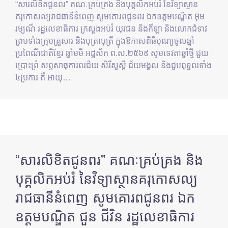
“សារលិខិតជូនពរ” គណៈគ្រប់គ្រង និងបុគ្គលិកអប់រំ នៃវិទ្យាស្ថាន
គរុកោសល្យរាជធានីនំពេញ សូមគោរពជូនពរ ឯកឧត្តមបណ្ឌិត អ៊ុម
រម្យណី រដ្ឋលេខាធិការ ក្រសួងអប់រំ យុវជន និងកីឡា និងលោកជំទាវ
ព្រមទាំងក្រុមគ្រួសារ និងបុត្រាបុត្រី ក្នុងឱកាសពិធីបុណ្យចូលឆ្នាំ
ប្រពៃណីជាតិខ្មែរ ឆ្នាំមមី អដ្ឋស័ក ព.ស.២៥៦៩ សូមទេវតាឆ្នាំថ្មី ជួយ
ប្រោះព្រំ សព្ទសាធុការពរជ័យ សិរីសួស្ដី ជ័យមង្គល និងជួបពុទ្ធពរទាំង
៤ប្រការ គឺ អាយុ…
“សារលិខិតជូនពរ” គណៈគ្រប់គ្រង និង
បុគ្គលិកអប់រំ នៃវិទ្យាស្ថានគរុកោសល្យ
រាជធានីនំពេញ សូមគោរពជូនពរ ឯក
ឧត្តមបណ្ឌិត ជួន ជីវិន រដ្ឋលេខាធិការ