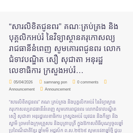
“សារលិខិតជូនពរ” គណៈគ្រប់គ្រង និង
បុគ្គលិកអប់រំ នៃវិទ្យាស្ថានគរុកោសល្យ
រាជធានីនំពេញ សូមគោរពជូនពរ លោក
ជំទាវបណ្ឌិត សឿ សុជាតា អនុរដ្ឋ
លេខាធិការ ក្រសួងអប់រំ…
05/04/2026
samnang pon
0 comments
Announcement
Announcement
“សារលិខិតជូនពរ” គណៈគ្រប់គ្រង និងបុគ្គលិកអប់រំ នៃវិទ្យាស្ថាន
គរុកោសល្យរាជធានីនំពេញ សូមគោរពជូនពរ លោកជំទាវបណ្ឌិត
សឿ សុជាតា អនុរដ្ឋលេខាធិការ ក្រសួងអប់រំ យុវជន និងកីឡា និង
ស្វាមី ព្រមទាំងក្រុមគ្រួសារ និងបុត្រាបុត្រី ក្នុងឱកាសពិធីបុណ្យចូលឆ្នាំ
ប្រពៃណីជាតិខ្មែរ ឆ្នាំមមី អដ្ឋស័ក ព.ស.២៥៦៩ សូមទេវតាឆ្នាំថ្មី ជួយ