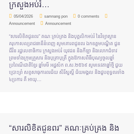
ក្រសួងអប់រំ…
05/04/2026
samnang pon
0 comments
Announcement
Announcement
“សារលិខិតជូនពរ” គណៈគ្រប់គ្រង និងបុគ្គលិកអប់រំ នៃវិទ្យាស្ថាន
គរុកោសល្យរាជធានីនំពេញ សូមគោរពជូនពរ ឯកឧត្តមបណ្ឌិត ជួន
ជីវិន រដ្ឋលេខាធិការ ក្រសួងអប់រំ យុវជន និងកីឡា និងលោកជំទាវ
ព្រមទាំងក្រុមគ្រួសារ និងបុត្រាបុត្រី ក្នុងឱកាសពិធីបុណ្យចូលឆ្នាំ
ប្រពៃណីជាតិខ្មែរ ឆ្នាំមមី អដ្ឋស័ក ព.ស.២៥៦៩ សូមទេវតាឆ្នាំថ្មី ជួយ
ប្រោះព្រំ សព្ទសាធុការពរជ័យ សិរីសួស្ដី ជ័យមង្គល និងជួបពុទ្ធពរទាំង
៤ប្រការ គឺ អាយុ…
“សារលិខិតជូនពរ” គណៈគ្រប់គ្រង និង