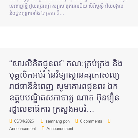
ទេវតាឆ្នាំថ្មី ជួយប្រោះព្រំ សព្ទសាធុការពរជ័យ សិរីសួស្ដី ជ័យមង្គល
និងជួបពុទ្ធពរទាំង ៤ប្រការ គឺ…
“សារលិខិតជូនពរ” គណៈគ្រប់គ្រង និង
បុគ្គលិកអប់រំ នៃវិទ្យាស្ថានគរុកោសល្យ
រាជធានីនំពេញ សូមគោរពជូនពរ ឯក
ឧត្តមបណ្ឌិតសភាចារ្យ ណាត ប៊ុនរឿន
រដ្ឋលេខាធិការ ក្រសួងអប់រំ…
05/04/2026
samnang pon
0 comments
Announcement
Announcement