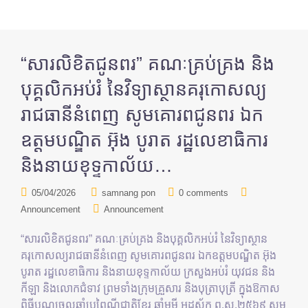
“សារលិខិតជូនពរ” គណៈគ្រប់គ្រង និង
បុគ្គលិកអប់រំ នៃវិទ្យាស្ថានគរុកោសល្យ
រាជធានីនំពេញ សូមគោរពជូនពរ ឯក
ឧត្តមបណ្ឌិត អ៊ុង បូរាត រដ្ឋលេខាធិការ
និងនាយខុទ្ទកាល័យ…
05/04/2026
samnang pon
0 comments
Announcement
Announcement
“សារលិខិតជូនពរ” គណៈគ្រប់គ្រង និងបុគ្គលិកអប់រំ នៃវិទ្យាស្ថាន
គរុកោសល្យរាជធានីនំពេញ សូមគោរពជូនពរ ឯកឧត្តមបណ្ឌិត អ៊ុង
បូរាត រដ្ឋលេខាធិការ និងនាយខុទ្ទកាល័យ ក្រសួងអប់រំ យុវជន និង
កីឡា និងលោកជំទាវ ព្រមទាំងក្រុមគ្រួសារ និងបុត្រាបុត្រី ក្នុងឱកាស
ពិធីបុណ្យចូលឆ្នាំប្រពៃណីជាតិខ្មែរ ឆ្នាំមមី អដ្ឋស័ក ព.ស.២៥៦៩ សូម