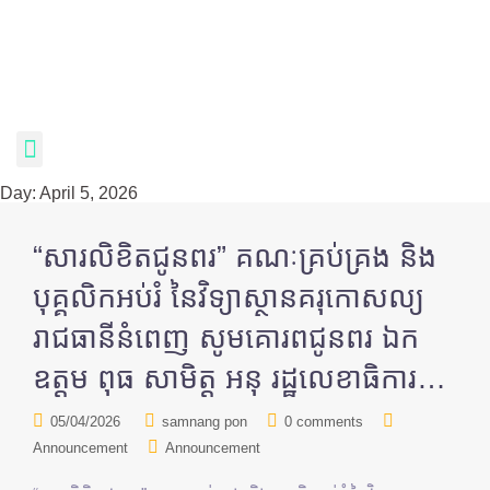
Day:
April 5, 2026
“សារលិខិតជូនពរ” គណៈគ្រប់គ្រង និង
បុគ្គលិកអប់រំ នៃវិទ្យាស្ថានគរុកោសល្យ
រាជធានីនំពេញ សូមគោរពជូនពរ ឯក
ឧត្តម ពុធ សាមិត្ត អនុ រដ្ឋលេខាធិការ…
05/04/2026
samnang pon
0 comments
Announcement
Announcement