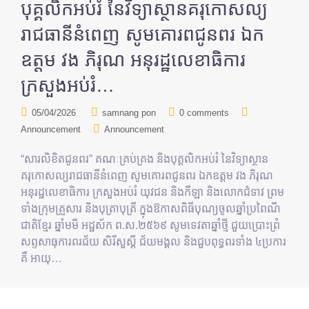
បុគ្គលិកអប់រំ នៃវិទ្យាស្ថានគរុកោសល្យ
រាជធានីនំពេញ សូមគោរពជូនពរ ឯក
ឧត្តម វង ភិរុណ អនុរដ្ឋលេខាធិការ
ក្រសួងអប់រំ…
05/04/2026
samnang pon
0 comments
Announcement
Announcement
“សារលិខិតជូនពរ” គណៈគ្រប់គ្រង និងបុគ្គលិកអប់រំ នៃវិទ្យាស្ថាន
គរុកោសល្យរាជធានីនំពេញ សូមគោរពជូនពរ ឯកឧត្តម វង ភិរុណ
អនុរដ្ឋលេខាធិការ ក្រសួងអប់រំ យុវជន និងកីឡា និងលោកជំទាវ ព្រម
ទាំងក្រុមគ្រួសារ និងបុត្រាបុត្រី ក្នុងឱកាសពិធីបុណ្យចូលឆ្នាំប្រពៃណី
ជាតិខ្មែរ ឆ្នាំមមី អដ្ឋស័ក ព.ស.២៥៦៩ សូមទេវតាឆ្នាំថ្មី ជួយប្រោះព្រំ
សព្ទសាធុការពរជ័យ សិរីសួស្ដី ជ័យមង្គល និងជួបពុទ្ធពរទាំង ៤ប្រការ
គឺ អាយុ…