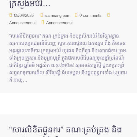
ក្រសួងអប់រំ…
05/04/2026
samnang pon
0 comments
Announcement
Announcement
“សារលិខិតជូនពរ” គណៈគ្រប់គ្រង និងបុគ្គលិកអប់រំ នៃវិទ្យាស្ថាន
គរុកោសល្យរាជធានីនំពេញ សូមគោរពជូនពរ ឯកឧត្តម ពឹង គិមឆេន
អនុរដ្ឋលេខាធិការ ក្រសួងអប់រំ យុវជន និងកីឡា និងលោកជំទាវ ព្រម
ទាំងក្រុមគ្រួសារ និងបុត្រាបុត្រី ក្នុងឱកាសពិធីបុណ្យចូលឆ្នាំប្រពៃណី
ជាតិខ្មែរ ឆ្នាំមមី អដ្ឋស័ក ព.ស.២៥៦៩ សូមទេវតាឆ្នាំថ្មី ជួយប្រោះព្រំ
សព្ទសាធុការពរជ័យ សិរីសួស្ដី ជ័យមង្គល និងជួបពុទ្ធពរទាំង ៤ប្រការ
គឺ អាយុ…
“សារលិខិតជូនពរ” គណៈគ្រប់គ្រង និង