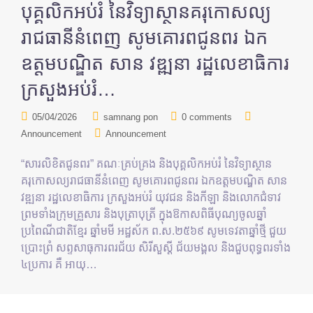
បុគ្គលិកអប់រំ នៃវិទ្យាស្ថានគរុកោសល្យ
រាជធានីនំពេញ សូមគោរពជូនពរ ឯក
ឧត្តមបណ្ឌិត សាន វឌ្ឍនា រដ្ឋលេខាធិការ
ក្រសួងអប់រំ…
05/04/2026
samnang pon
0 comments
Announcement
Announcement
“សារលិខិតជូនពរ” គណៈគ្រប់គ្រង និងបុគ្គលិកអប់រំ នៃវិទ្យាស្ថាន
គរុកោសល្យរាជធានីនំពេញ សូមគោរពជូនពរ ឯកឧត្តមបណ្ឌិត សាន
វឌ្ឍនា រដ្ឋលេខាធិការ ក្រសួងអប់រំ យុវជន និងកីឡា និងលោកជំទាវ
ព្រមទាំងក្រុមគ្រួសារ និងបុត្រាបុត្រី ក្នុងឱកាសពិធីបុណ្យចូលឆ្នាំ
ប្រពៃណីជាតិខ្មែរ ឆ្នាំមមី អដ្ឋស័ក ព.ស.២៥៦៩ សូមទេវតាឆ្នាំថ្មី ជួយ
ប្រោះព្រំ សព្ទសាធុការពរជ័យ សិរីសួស្ដី ជ័យមង្គល និងជួបពុទ្ធពរទាំង
៤ប្រការ គឺ អាយុ…