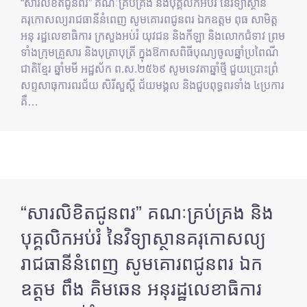
“សារលិខិតជូនពរ” គណៈគ្រប់គ្រង និងបុគ្គលិកអប់រំ នៃវិទ្យាស្ថាន
គរុកោសល្យរាជធានីនំពេញ សូមគោរពជូនពរ ឯកឧត្តម ពុធ សាមិត្ត
អនុ រដ្ឋលេខាធិការ ក្រសួងអប់រំ យុវជន និងកីឡា និងលោកជំទាវ ព្រម
ទាំងក្រុមគ្រួសារ និងបុត្រាបុត្រី ក្នុងឱកាសពិធីបុណ្យចូលឆ្នាំប្រពៃណី
ជាតិខ្មែរ ឆ្នាំមមី អដ្ឋស័ក ព.ស.២៥៦៩ សូមទេវតាឆ្នាំថ្មី ជួយប្រោះព្រំ
សព្ទសាធុការពរជ័យ សិរីសួស្ដី ជ័យមង្គល និងជួបពុទ្ធពរទាំង ៤ប្រការ
គឺ…
“សារលិខិតជូនពរ” គណៈគ្រប់គ្រង និង
បុគ្គលិកអប់រំ នៃវិទ្យាស្ថានគរុកោសល្យ
រាជធានីនំពេញ សូមគោរពជូនពរ ឯក
ឧត្តម ពឹង គិមឆេន អនុរដ្ឋលេខាធិការ