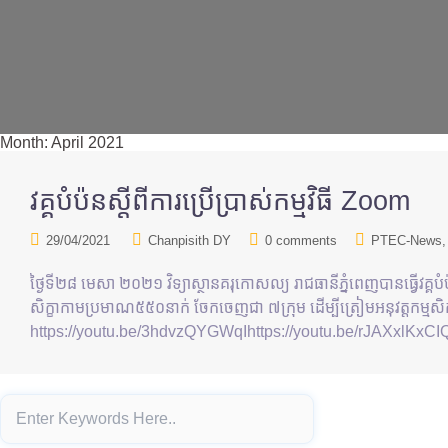
Month:
April 2021
វគ្គបំប៉នស្តីពីការប្រើប្រាស់កម្មវិធី Zoom
29/04/2021
Chanpisith DY
0 comments
PTEC-News
ថ្ងៃទី២៨ មេសា ២០២១ វិទ្យាស្ថានគរុកោសល្យ រាជធានីភ្នំពេញបានធ្វើវគ្គបំប៉
សិក្ខាកាមប្រមាណ៥៥០នាក់ ចែកចេញជា ៧ក្រុម ដើម្បីត្រៀមអនុវត្តកម
https://youtu.be/3hdvzQYGWqIhttps://youtu.be/rJAXxlKxC