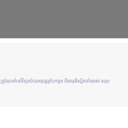
ស គ្រូណែនាំនៅវិទ្យាល័យអនុវត្តអូបែកក្អម និងគរុនិស្សិតទាំងអស់ សរុប