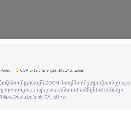
Video
COVID-19 challenges
MoEYS
Zoom
នស្ដីពីការប្រើប្រាស់កម្មវិធី ZOOM និងកម្មវិធីពាក់ព័ន្ធផ្សេងទៀតដល់គ្រូឧទ្ទេ
្មសិក្សាគរុកោសល្យតាមអនឡាញ ខណ:ការីករាលដាលជំងឺកូវីដ១៩ នៅតែបន្ត៕
IQhttps://youtu.be/gmNj0A_uUHw