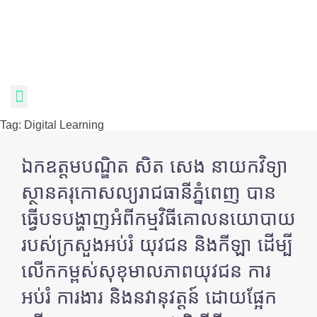
Tag:
Digital Learning
ឯកឧត្តមបណ្ឌិត សិត សេង នាយកវិទ្យា
ស្ថានគរុកោសល្យរាជធានីភ្នំពេញ បាន
ធ្វើបទបង្ហាញអំពីកម្មវិធីគោលនយោបាយ
របស់ក្រសួងអប់រំ យុវជន និងកីឡា ដើម្បី
លើកកម្ពស់សុខុមាលភាពយុវជន ការ
អប់រំ ការងារ និងនវានុវត្តន៍ ដោយផ្អែក