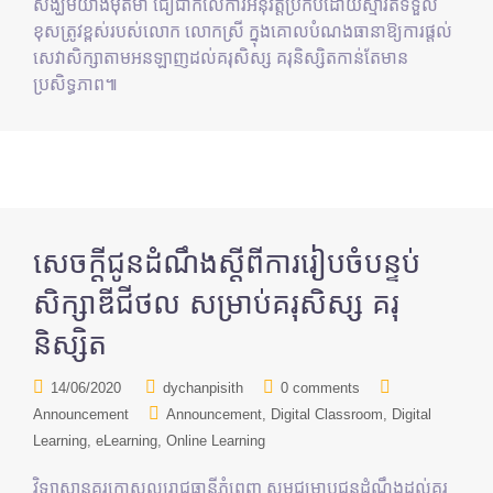
សង្ឃឹមយ៉ាងមុតមាំ ជឿជាក់លើការអនុវត្តប្រកបដោយស្មារតីទទួល
ខុសត្រូវខ្ពស់របស់លោក លោកស្រី ក្នុងគោលបំណងធានាឱ្យការផ្តល់
សេវាសិក្សាតាមអនឡាញដល់គរុសិស្ស គរុនិស្សិតកាន់តែមាន
ប្រសិទ្ធភាព៕
សេចក្តីជូនដំណឹងស្តីពីការរៀបចំបន្ទប់
សិក្សាឌីជីថល សម្រាប់គរុសិស្ស គរុ
និស្សិត
14/06/2020
dychanpisith
0 comments
Announcement
Announcement
Digital Classroom
Digital
Learning
eLearning
Online Learning
វិទ្យាស្ថានគរុកោសល្យរាជធានីភ្នំពេញ សូមជម្រាបជូនដំណឹងដល់គរុ