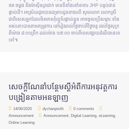
ថត ចម្លង និងម៉ាស៊ីនត្រជាក់ មានទីតាំងនៅអាគារ JHP បន្ទប់ជាន់
ផ្ទាល់ដី។ អាស្រ័យដូចបានជម្រាបជូនខាងលើ សូមលោក លោកស្រី
ជាពិសេសអ្នកដែលមិនមានកុំព្យូទ័រផ្ទាល់ខ្លួន អាចចូលប្រើសម្ភារៈទាំង
អស់នោះបានតាមតម្រូវការ នៅរៀងរាល់ថ្ងៃចាប់ពីថ្ងៃចន្ទ ដល់ថ្ងៃសុក្រ
ពីម៉ោង ៨:០០ព្រឹក ដល់ម៉ោង ១៧:០០ ចាប់ពីពេលផ្សាយដំណឹងនេះត
ទៅ៕
សេចក្តីណែនាំបន្ថែមស្តីអំពីការអនុវត្តការ
បង្រៀនតាមអនឡាញ
14/06/2020
dychanpisith
0 comments
Announcement
Announcement
Digital Learning
eLearning
Online Learning