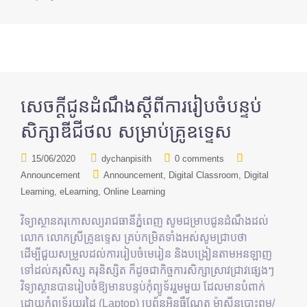
សេចក្តីជូនដំណឹងស្តីពីការរៀបចំបន្ទប់
សិក្សាឌីជីថល សម្រាប់គ្រូឧទ្ទេស
15/06/2020
dychanpisith
0 comments
Announcement
Announcement
Digital Classroom
Digital
Learning
eLearning
Online Learning
វិទ្យាស្ថានគរុកោសល្យរាជធានីភ្នំពេញ សូមជម្រាបជូនដំណឹងដល់
លោក លោកស្រីគ្រូឧទ្ទេស គ្រប់កម្រិតទាំងអស់សូមជ្រាបថា
ដើម្បីជួយសម្រួលដល់ការរៀបចំមេរៀន និងបង្រៀនតាមអនឡាញ
ទៅដល់គរុសិស្ស គរុនិស្សិត ក៏ដូចជាកិច្ចការសិក្សាស្រាវជ្រាវផ្សេងៗ
វិទ្យាស្ថានបានរៀបចំឱ្យមានបន្ទប់កុំព្យូទ័ររួមមួយ ដែលមានបំពាក់
ដោយកុំព្យូទ័រយួរដៃ (Laptop) ប្រព័ន្ធអ៊ិនធឺណែត ម៉ាស៊ីនបោះពុម្ព/