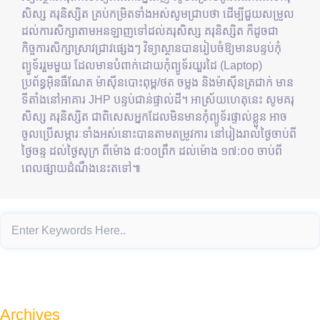
សិស្ស គរុនិស្សិត គ្រប់កម្រិតទាំងអស់សូមជ្រាបថា ដើម្បីជួយសម្រួល
ដល់ការសិក្សាតាមអនឡាញទៅដល់គរុសិស្ស គរុនិស្សិត ក៏ដូចជា
កិច្ចការសិក្សាស្រាវជ្រាវផ្សេងៗ វិទ្យាស្ថានបានរៀបចំឱ្យមានបន្ទប់កុំ
ព្យូទ័ររួមមួយ ដែលមានបំពាក់ដោយកុំព្យូទ័រយួរដៃ (Laptop)
ប្រព័ន្ធអ៊ិនធឺណែត ម៉ាស៊ីនបោះពុម្ព/ថត ចម្លង និងម៉ាស៊ីនត្រជាក់ មាន
ទីតាំងនៅអាគារ JHP បន្ទប់ជាន់ផ្ទាល់ដី។ អាស្រ័យហេតុនេះ សូមគរុ
សិស្ស គរុនិស្សិត ជាពិសេសអ្នកដែលមិនមានកុំព្យូទ័រផ្ទាល់ខ្លួន អាច
ចូលប្រើសម្ភារៈទាំងអស់នោះបានតាមតម្រូវការ នៅរៀងរាល់ថ្ងៃចាប់ពី
ថ្ងៃចន្ទ ដល់ថ្ងៃសុក្រ ពីម៉ោង ៨:០០ព្រឹក ដល់ម៉ោង ១៧:០០ ចាប់ពី
ពេលផ្សាយដំណឹងនេះតទៅ៕
Archives