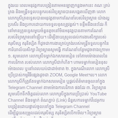
ក្នុងរយៈពេលអនុវត្តការបង្រៀនតាមអនឡាញកន្លងមកនេះ គណៈគ្រប់
គ្រង និងមន្ត្រីទទួលបន្ទុករបស់វិទ្យស្ថានបានសង្កេតឃើញថា លោក
លោកស្រីគ្រឧទ្ទេសបានអនុវត្តតាមការណែនាំរបស់វិទ្យាស្ថាន យ៉ាងល្អ
ប្រសើរ និងប្រកបដោយការទទួលខុសត្រូវខ្ពស់។ ទន្ទឹមនឹងនេះដែរ ក៏
នៅមានគ្រូឧទ្ទេសមួយចំនួនតូចនៅមិនអនុវត្តបានតាមការណែនាំ
របស់វិទ្យាស្ថាននៅឡើយ។ ដើម្បីងាយស្រួលដល់ការងារសិក្សារបស់
គរុសិស្ស គរុនិស្សិត ក៏ដូចជាការងារគ្រប់គ្រង់របស់មន្ត្រីទទួលបន្ទុកនៃ
ការិយាល័យសិក្សា វិទ្យាស្ថានសូមធ្វើ ការណែនាំបន្ថែមដូចខាងក្រោម៖
១. សូមលោក លោកស្រីទម្លាក់ឯកសារមេរៀន ទៅតាមម៉ោងពេលនៃ
កាលវិភាគ របស់លោក លោកស្រីជាកំហិត។ ហាមទម្លាក់មេរៀនខុស
ម៉ោងពេល ឬនៅពេលយប់ជាដាច់ខាត ២. ក្នុងករណីលោក លោកស្រី
ប្រើប្រាស់កម្មវិធីផ្សេងដូចជា ZOOM, Google Meet។ល។ លោក
លោកស្រីក៏ត្រូវតែទម្លាក់ឯកសារមេរៀន ឬផ្តល់ព័ត៌មានចូលទៅក្នុង
Telegram Channel តាមម៉ោងកាលវិភាគ ផងដែរ ៣. វិទ្យាស្ថាន
សូមលើកទឹកចិត្តដល់លោក លោកស្រីក្នុងការប្រើប្រាស់ YouTube
Channel និងទម្លាក់ តំណភ្ជាប់ (Link) ជំនួសការទម្លាក់វីដេអូការ
បង្រៀនដោយផ្ទាល់ចូលទៅក្នុង Telegram Channel
ដើម្បីជួយសម្រួលដល់គរុសិស្ស គរុនិស្សិតបើកមើល។ វិទ្យាស្ថាន