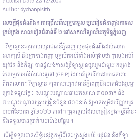
Publish Date
22/12/2020
Author
dychanpisith
សេចក្តីជូនដំណឹង៖ ការជ្រើសរើសគ្រូឧទ្ទេស ចូលរៀនជំនាញឯកទេស
គ្រប់គ្រង សាលារៀនជំនាន់ទី ២ នៅសាកលវិទ្យាល័យភូមិន្ទភ្នំពេញ
វិទ្យាស្ថានគរុកោសល្យរាជធានីភ្នំពេញ សូមជូនដំណឹងដល់លោក
លោកស្រី និងអ្នកនាងកញ្ញា បុគ្គលិកអប់រំទាំងអស់ជ្រាបថា ក្រសួងអប់រំ
យុវជន និងកីឡា បានផ្តល់ឱកាសឱ្យវិទ្យាស្ថានចូលរួមជាមួយ គម្រោង
កែលម្អការអប់រំចំណេះទូទៅ (GEIP) ដែលគាំទ្រថវិកាដោយធនាគារ
ពិភពលោក។ វិទ្យាស្ថាន គរុកោសល្យរាជធានីភ្នំពេញនិងបាត់ដំបងរួមគ្នា
គ្រោងទទួលវគ្គ៖ ១.បណ្តុះបណ្តាលនាយកសាលា ៣០០នាក់ និង
២.បណ្តុះបណ្តាលគ្រូបង្រៀនចំនួន ៨០០នាក់ ឱ្យមានកម្រិតបរិញ្ញាបត្រ
ចាប់ពីខែមករា ឆ្នាំ២០២២ តទៅ។ គ្រូឧទ្ទេសដែលបង្រៀនក្នុងកម្មវិធីនេះ
នឹងទទួលបានប្រាក់របបម៉ោងបន្ថែម។
ដើម្បីទទួលបានសិទ្ធិអនុវត្តកម្មវិធីនេះ ក្រសួងអប់រំ យុវជន និងកីឡា