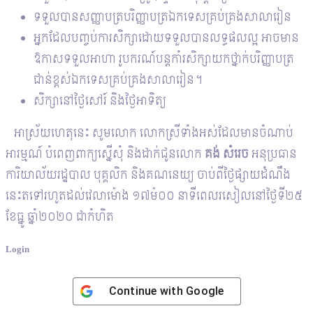
ទទួលបានសញ្ញាបត្របរិញ្ញាបត្រឯកទេសគ្រប់គ្រងសាលារៀន
អ្នកដែលបញ្ចប់ការសិក្សាដោយទទួលបានលទ្ធផលល្អ អាចមាន
ឱកាសទទួលអាហា រូបករណ៍បន្តកាំរសិក្សាយកថ្នាក់បរិញ្ញាបត្រ
ជាន់ខ្ពស់ឯកទេសគ្រប់គ្រងសាលារៀន។
សិក្សានៅថ្ងៃសៅរ៍ និងថ្ងៃអាទិត្យ
អាស្រ័យហេតុនេះ សូមលោក លោកស្រីទាំងអស់ដែលមានចំណាប់
អារម្មណ៍ បំពេញពាក្យស្នើសុំ និងដាក់ជូនលោក
គង់ សំរេច
អនុប្រធាន
ការិយាល័យរដ្ឋបាល បុគ្គលិក និងគណនេយ្យ ចាប់ពីថ្ងៃផ្សាយដំណឹង
នេះតទៅរហូតដល់វេលាម៉ោង ១៧ម៉០០ នាទីពេលរសៀលនៅថ្ងៃទី២៥
ខែធ្នូ ឆ្នាំ២០២០ ជាកំហិត
Login
Continue with
Google