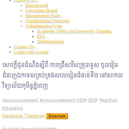
About PTEC
Background
Governing Board
Management Team
Organizational Structure
Administration Unit
Academic Office and In-service Training
IQA
Administration
Contact Us
Login with Google
សេចក្តីជូនដំណឹងស្តីពី ការជ្រើសរើសគ្រូឧទ្ទេស ចូលរៀន
ជំនាញឯកទេសគ្រប់គ្រងសាលារៀនជំនាន់ទី២ នៅសាកល
វិទ្យាល័យភូមិន្ទភ្នំពេញ
Announcement
Announcement
GEIP
SEIP
Teacher
Educator
Facebook
Telegram
Bookmark