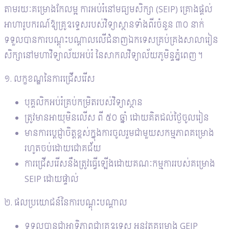
តាមរយៈគម្រោងកែលម្អ ការអប់រំនៅមធ្យមសិក្សា (SEIP) គ្រោងផ្តល់
អាហារូបករណ៍ឱ្យគ្រូឧទ្ទេសរបស់វិទ្យាស្ថានទាំងពីរចំនួន ៣០ នាក់
ទទួលបានការបណ្តុះបណ្តាលលើជំនាញឯកទេសគ្រប់គ្រងសាលារៀន
សិក្សានៅមហាវិទ្យាល័យអប់រំ នៃសាកលវិទ្យាល័យភូមិន្ទភ្នំពេញ។
១. លក្ខខណ្ឌនៃការជ្រើសរើស
បុគ្គលិកអប់រំគ្រប់កម្រិតរបស់វិទ្យាស្ថាន
ត្រូវមានអាយុមិនលើស ពី ៥០ ឆ្នាំ ដោយគិតដល់ថ្ងៃចូលរៀន
មានការប្តេជ្ញាចិត្តខ្ពស់ក្នុងការចូលរួមជាមួយសកម្មភាពគម្រោង
រហូតចប់ដោយជោគជ័យ
ការជ្រើសរើសនឹងត្រូវធ្វើឡើងដោយគណៈកម្មការរបស់គម្រោង
SEIP ដោយផ្ទាល់
២. ផលប្រយោជន៍នៃការបណ្តុះបណ្តាល
ទទួលបានជាអាទិភាពជាគ្រូឧទ្ទេស អនុវត្តគម្រោង GEIP